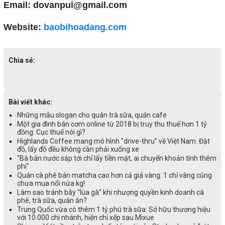
Email: dovanpul@gmail.com
Website:
baobihoadang.com
Chia sẻ:
Bài viết khác:
Những mẫu slogan cho quán trà sữa, quán cafe
Một gia đình bán cơm online từ 2018 bị truy thu thuế hơn 1 tỷ
đồng: Cục thuế nói gì?
Highlands Coffee mang mô hình "drive-thru" về Việt Nam: Đặt
đồ, lấy đồ đều không cần phải xuống xe
"Bà bán nước sắp tới chỉ lấy tiền mặt, ai chuyển khoản tính thêm
phí"
Quán cà phê bán matcha cao hơn cả giá vàng: 1 chỉ vàng cũng
chưa mua nổi nửa kg!
Làm sao tránh bẫy “lùa gà” khi nhượng quyền kinh doanh cà
phê, trà sữa, quán ăn?
Trung Quốc vừa có thêm 1 tỷ phú trà sữa: Sở hữu thương hiệu
với 10.000 chi nhánh, hiện chỉ xếp sau Mixue