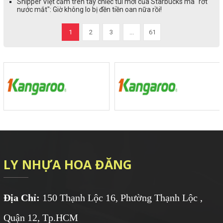
Shipper Việt cầm trên tay chiếc túi mới của Starbucks mà "rớt
nước mắt": Giờ không lo bị đền tiền oan nữa rồi!
1
2
3
...
61
LY NHỰA HOA ĐĂNG
Địa Chỉ:
150 Thạnh Lộc 16, Phường Thạnh Lộc ,
Quận 12, Tp.HCM