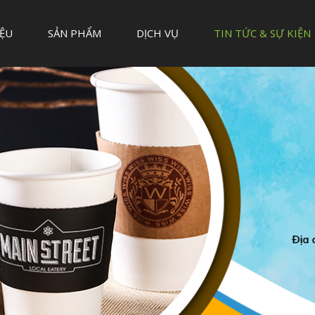
IỆU
SẢN PHẨM
DỊCH VỤ
TIN TỨC & SỰ KIỆN