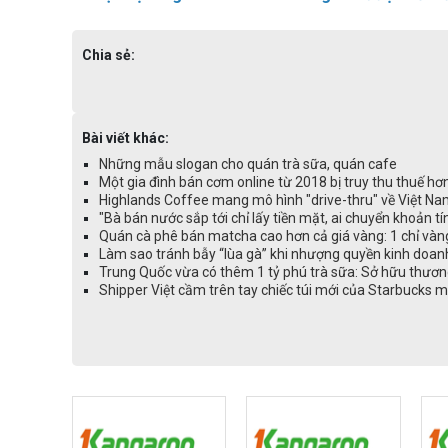
Chia sẻ:
Bài viết khác:
Những mẫu slogan cho quán trà sữa, quán cafe
Một gia đình bán cơm online từ 2018 bị truy thu thuế hơn
Highlands Coffee mang mô hình "drive-thru" về Việt Nam
"Bà bán nước sắp tới chỉ lấy tiền mặt, ai chuyển khoản t
Quán cà phê bán matcha cao hơn cả giá vàng: 1 chỉ vàn
Làm sao tránh bẫy “lùa gà” khi nhượng quyền kinh doanh
Trung Quốc vừa có thêm 1 tỷ phú trà sữa: Sở hữu thương
Shipper Việt cầm trên tay chiếc túi mới của Starbucks mà