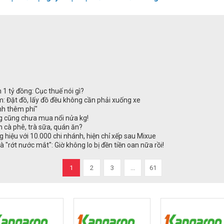
 1 tỷ đồng: Cục thuế nói gì?
: Đặt đồ, lấy đồ đều không cần phải xuống xe
ính thêm phí"
g cũng chưa mua nổi nửa kg!
 cà phê, trà sữa, quán ăn?
 hiệu với 10.000 chi nhánh, hiện chỉ xếp sau Mixue
 "rớt nước mắt": Giờ không lo bị đền tiền oan nữa rồi!
1
2
3
...
61