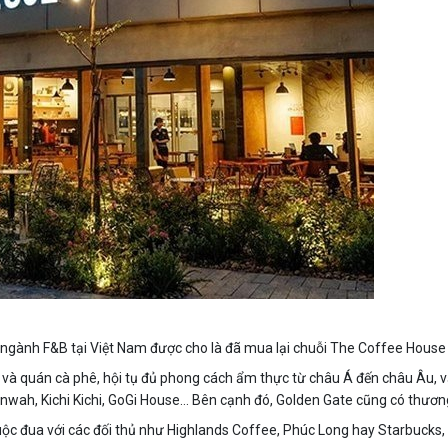
m ngành F&B tại Việt Nam được cho là đã mua lại chuỗi The Coffee Hous
và quán cà phê, hội tụ đủ phong cách ẩm thực từ châu Á đến châu Âu, v
wah, Kichi Kichi, GoGi House… Bên cạnh đó, Golden Gate cũng có thương
ộc đua với các đối thủ như Highlands Coffee, Phúc Long hay Starbucks, t