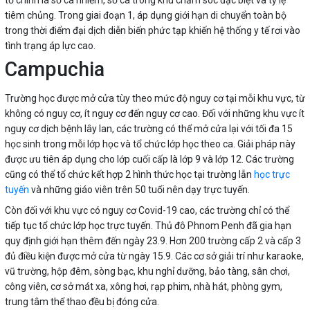
tiêm chủng. Trong giai đoạn 1, áp dụng giới hạn di chuyển toàn bộ
trong thời điểm đại dịch diễn biến phức tạp khiến hệ thống y tế rơi vào
tình trạng áp lực cao.
Campuchia
Trường học được mở cửa tùy theo mức độ nguy cơ tại mỗi khu vực, từ
không có nguy cơ, ít nguy cơ đến nguy cơ cao. Đối với những khu vực ít
nguy cơ dịch bệnh lây lan, các trường có thể mở cửa lại với tối đa 15
học sinh trong mỗi lớp học và tổ chức lớp học theo ca. Giải pháp này
được ưu tiên áp dụng cho lớp cuối cấp là lớp 9 và lớp 12. Các trường
cũng có thể tổ chức kết hợp 2 hình thức học tại trường lẫn
học trực
tuyến
và những giáo viên trên 50 tuổi nên dạy trực tuyến.
Còn đối với khu vực có nguy cơ Covid-19 cao, các trường chỉ có thể
tiếp tục tổ chức lớp học trực tuyến. Thủ đô Phnom Penh đã gia hạn
quy định giới hạn thêm đến ngày 23.9. Hơn 200 trường cấp 2 và cấp 3
đủ điều kiện được mở cửa từ ngày 15.9. Các cơ sở giải trí như karaoke,
vũ trường, hộp đêm, sòng bạc, khu nghỉ dưỡng, bảo tàng, sân chơi,
công viên, cơ sở mát xa, xông hơi, rạp phim, nhà hát, phòng gym,
trung tâm thể thao đều bị đóng cửa.