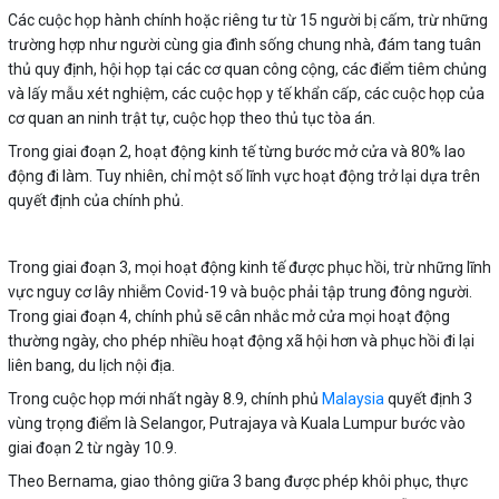
Các cuộc họp hành chính hoặc riêng tư từ 15 người bị cấm, trừ những
trường hợp như người cùng gia đình sống chung nhà, đám tang tuân
thủ quy định, hội họp tại các cơ quan công cộng, các điểm tiêm chủng
và lấy mẫu xét nghiệm, các cuộc họp y tế khẩn cấp, các cuộc họp của
cơ quan an ninh trật tự, cuộc họp theo thủ tục tòa án.
Trong giai đoạn 2, hoạt động kinh tế từng bước mở cửa và 80% lao
động đi làm. Tuy nhiên, chỉ một số lĩnh vực hoạt động trở lại dựa trên
quyết định của chính phủ.
Trong giai đoạn 3, mọi hoạt động kinh tế được phục hồi, trừ những lĩnh
vực nguy cơ lây nhiễm Covid-19 và buộc phải tập trung đông người.
Trong giai đoạn 4, chính phủ sẽ cân nhắc mở cửa mọi hoạt động
thường ngày, cho phép nhiều hoạt động xã hội hơn và phục hồi đi lại
liên bang, du lịch nội địa.
Trong cuộc họp mới nhất ngày 8.9, chính phủ
Malaysia
quyết định 3
vùng trọng điểm là Selangor, Putrajaya và Kuala Lumpur bước vào
giai đoạn 2 từ ngày 10.9.
Theo Bernama, giao thông giữa 3 bang được phép khôi phục, thực