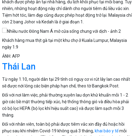
khách được phép ăn tại nhà hàng, du lịch khôi phục tại mỗi bang. Tuy
nhiên, những hoạt động này chỉ dành cho người tiêm đủ liều vắc xin.
Tiệm hớt tóc, làm đẹp cũng được phép hoạt động trở lại. Malaysia chỉ
còn 2 bang Johor và Kedah là ở giai đoạn 1.
Khách hàng mua thịt gà tại một khu chợ ở Kuala Lumpur, Malaysia
ngày 1.9
ẢNH: AFP
Thái Lan
Từ ngày 1.10, người dân tại 29 tỉnh có nguy cơ vi rút lây lan cao nhất
sẽ được nới lỏng các biện pháp hạn chế, theo tờ Bangkok Post.
Đối với nơi làm việc, phải thường xuyên lau dọn khử khuẩn mỗi 1 - 2
giờ các bề mặt thường tiếp xúc, hệ thống thông gió và điều hòa phải
có bộ lọc HEPA (bộ lọc khí hiệu suất cao) và được làm sạch mỗi 3
tháng.
Đối với nhân viên, toàn bộ phải được tiêm vắc xin đầy đủ hoặc hồi
phục sau khi nhiễm Covid-19 không quá 3 tháng,
khai báo y tế
mỗi