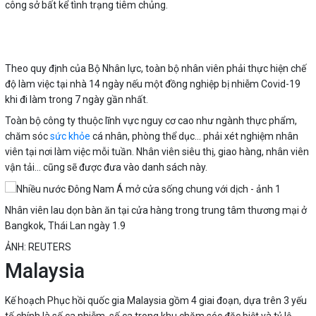
công sở bất kể tình trạng tiêm chủng.
Theo quy định của Bộ Nhân lực, toàn bộ nhân viên phải thực hiện chế
độ làm việc tại nhà 14 ngày nếu một đồng nghiệp bị nhiễm Covid-19
khi đi làm trong 7 ngày gần nhất.
Toàn bộ công ty thuộc lĩnh vực nguy cơ cao như ngành thực phẩm,
chăm sóc
sức khỏe
cá nhân, phòng thể dục... phải xét nghiệm nhân
viên tại nơi làm việc mỗi tuần. Nhân viên siêu thị, giao hàng, nhân viên
vận tải... cũng sẽ được đưa vào danh sách này.
Nhân viên lau dọn bàn ăn tại cửa hàng trong trung tâm thương mại ở
Bangkok, Thái Lan ngày 1.9
ẢNH: REUTERS
Malaysia
Kế hoạch Phục hồi quốc gia Malaysia gồm 4 giai đoạn, dựa trên 3 yếu
tố chính là số ca nhiễm, số ca trong khu chăm sóc đặc biệt và tỷ lệ