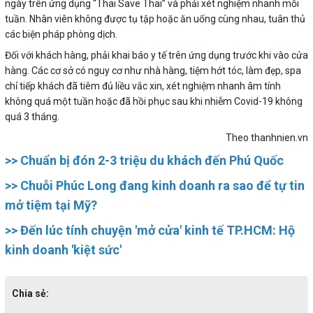
ngày trên ứng dụng “Thai Save Thai” và phải xét nghiệm nhanh mỗi
tuần. Nhân viên không được tụ tập hoặc ăn uống cùng nhau, tuân thủ
các biện pháp phòng dịch.
Đối với khách hàng, phải khai báo y tế trên ứng dụng trước khi vào cửa
hàng. Các cơ sở có nguy cơ như nhà hàng, tiệm hớt tóc, làm đẹp, spa
chỉ tiếp khách đã tiêm đủ liều vắc xin, xét nghiệm nhanh âm tính
không quá một tuần hoặc đã hồi phục sau khi nhiễm Covid-19 không
quá 3 tháng.
Theo thanhnien.vn
>> Chuẩn bị đón 2-3 triệu du khách đến Phú Quốc
>> Chuỗi Phúc Long đang kinh doanh ra sao để tự tin
mở tiệm tại Mỹ?
>> Đến lúc tính chuyện 'mở cửa' kinh tế TP.HCM: Hộ
kinh doanh 'kiệt sức'
Chia sẻ: