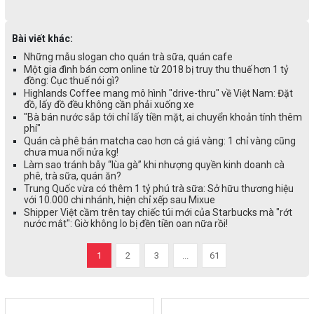
Bài viết khác:
Những mẫu slogan cho quán trà sữa, quán cafe
Một gia đình bán cơm online từ 2018 bị truy thu thuế hơn 1 tỷ
đồng: Cục thuế nói gì?
Highlands Coffee mang mô hình "drive-thru" về Việt Nam: Đặt
đồ, lấy đồ đều không cần phải xuống xe
"Bà bán nước sắp tới chỉ lấy tiền mặt, ai chuyển khoản tính thêm
phí"
Quán cà phê bán matcha cao hơn cả giá vàng: 1 chỉ vàng cũng
chưa mua nổi nửa kg!
Làm sao tránh bẫy “lùa gà” khi nhượng quyền kinh doanh cà
phê, trà sữa, quán ăn?
Trung Quốc vừa có thêm 1 tỷ phú trà sữa: Sở hữu thương hiệu
với 10.000 chi nhánh, hiện chỉ xếp sau Mixue
Shipper Việt cầm trên tay chiếc túi mới của Starbucks mà "rớt
nước mắt": Giờ không lo bị đền tiền oan nữa rồi!
1
2
3
...
61