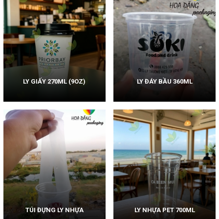
LY GIẤY 270ML (9OZ)
LY ĐÁY BẦU 360ML
TÚI ĐỰNG LY NHỰA
LY NHỰA PET 700ML