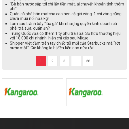
"Bà bán nước sắp tới chỉ lấy tiền mặt, ai chuyển khoản tính thêm
phí"
Quán cà phê bán matcha cao hơn cả giá vàng: 1 chỉ vàng cũng
chưa mua nổi nửa kg!
Làm sao tránh bẫy “lùa gà” khi nhượng quyền kinh doanh cà
phê, trà sữa, quán ăn?
Trung Quốc vừa có thêm 1 tỷ phú trà sữa: Sở hữu thương hiệu
với 10.000 chi nhánh, hiện chỉ xếp sau Mixue
Shipper Việt cầm trên tay chiếc túi mới của Starbucks mà "rớt
nước mắt": Giờ không lo bị đền tiền oan nữa rồi!
1
2
3
...
58