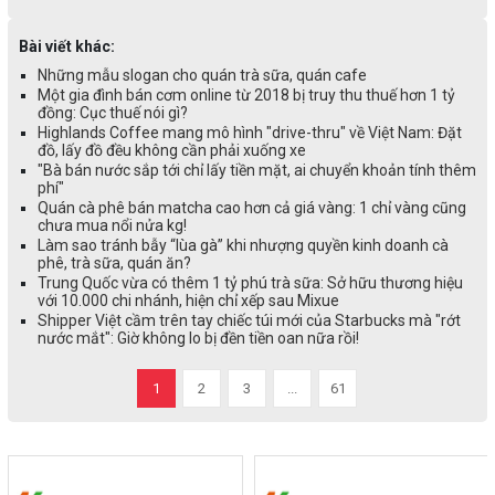
Bài viết khác:
Những mẫu slogan cho quán trà sữa, quán cafe
Một gia đình bán cơm online từ 2018 bị truy thu thuế hơn 1 tỷ
đồng: Cục thuế nói gì?
Highlands Coffee mang mô hình "drive-thru" về Việt Nam: Đặt
đồ, lấy đồ đều không cần phải xuống xe
"Bà bán nước sắp tới chỉ lấy tiền mặt, ai chuyển khoản tính thêm
phí"
Quán cà phê bán matcha cao hơn cả giá vàng: 1 chỉ vàng cũng
chưa mua nổi nửa kg!
Làm sao tránh bẫy “lùa gà” khi nhượng quyền kinh doanh cà
phê, trà sữa, quán ăn?
Trung Quốc vừa có thêm 1 tỷ phú trà sữa: Sở hữu thương hiệu
với 10.000 chi nhánh, hiện chỉ xếp sau Mixue
Shipper Việt cầm trên tay chiếc túi mới của Starbucks mà "rớt
nước mắt": Giờ không lo bị đền tiền oan nữa rồi!
1
2
3
...
61