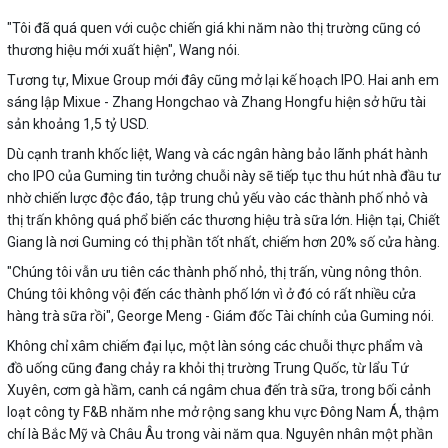
"Tôi đã quá quen với cuộc chiến giá khi năm nào thị trường cũng có
thương hiệu mới xuất hiện", Wang nói.
Tương tự, Mixue Group mới đây cũng mở lại kế hoạch IPO. Hai anh em
sáng lập Mixue - Zhang Hongchao và Zhang Hongfu hiện sở hữu tài
sản khoảng 1,5 tỷ USD.
Dù cạnh tranh khốc liệt, Wang và các ngân hàng bảo lãnh phát hành
cho IPO của Guming tin tưởng chuỗi này sẽ tiếp tục thu hút nhà đầu tư
nhờ chiến lược độc đáo, tập trung chủ yếu vào các thành phố nhỏ và
thị trấn không quá phổ biến các thương hiệu trà sữa lớn. Hiện tại, Chiết
Giang là nơi Guming có thị phần tốt nhất, chiếm hơn 20% số cửa hàng.
"Chúng tôi vẫn ưu tiên các thành phố nhỏ, thị trấn, vùng nông thôn.
Chúng tôi không vội đến các thành phố lớn vì ở đó có rất nhiều cửa
hàng trà sữa rồi", George Meng - Giám đốc Tài chính của Guming nói.
Không chỉ xâm chiếm đại lục, một làn sóng các chuỗi thực phẩm và
đồ uống cũng đang chảy ra khỏi thị trường Trung Quốc, từ lẩu Tứ
Xuyên, cơm gà hầm, canh cá ngâm chua đến trà sữa, trong bối cảnh
loạt công ty F&B nhăm nhe mở rộng sang khu vực Đông Nam Á, thậm
chí là Bắc Mỹ và Châu Âu trong vài năm qua. Nguyên nhân một phần