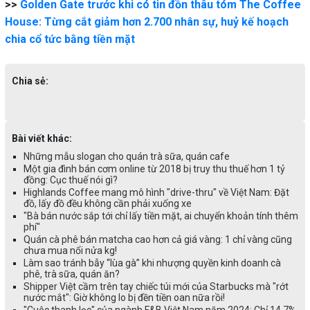
>>
Golden Gate trước khi có tin đồn thâu tóm The Coffee
House: Từng cắt giảm hơn 2.700 nhân sự, huỷ kế hoạch
chia cổ tức bằng tiền mặt
Chia sẻ:
Bài viết khác:
Những mẫu slogan cho quán trà sữa, quán cafe
Một gia đình bán cơm online từ 2018 bị truy thu thuế hơn 1 tỷ
đồng: Cục thuế nói gì?
Highlands Coffee mang mô hình "drive-thru" về Việt Nam: Đặt
đồ, lấy đồ đều không cần phải xuống xe
"Bà bán nước sắp tới chỉ lấy tiền mặt, ai chuyển khoản tính thêm
phí"
Quán cà phê bán matcha cao hơn cả giá vàng: 1 chỉ vàng cũng
chưa mua nổi nửa kg!
Làm sao tránh bẫy “lùa gà” khi nhượng quyền kinh doanh cà
phê, trà sữa, quán ăn?
Shipper Việt cầm trên tay chiếc túi mới của Starbucks mà "rớt
nước mắt": Giờ không lo bị đền tiền oan nữa rồi!
"Cuộc thanh lọc" của ngành F&B Việt Nam năm 2024: Chỉ 14,7%