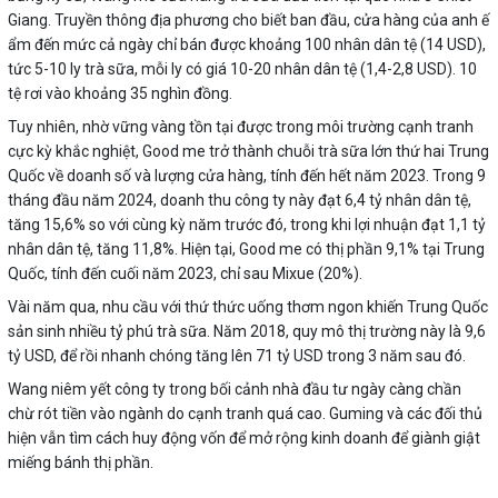
Giang. Truyền thông địa phương cho biết ban đầu, cửa hàng của anh ế
ẩm đến mức cả ngày chỉ bán được khoảng 100 nhân dân tệ (14 USD),
tức 5-10 ly trà sữa, mỗi ly có giá 10-20 nhân dân tệ (1,4-2,8 USD). 10
tệ rơi vào khoảng 35 nghìn đồng.
Tuy nhiên, nhờ vững vàng tồn tại được trong môi trường cạnh tranh
cực kỳ khắc nghiệt, Good me trở thành chuỗi trà sữa lớn thứ hai Trung
Quốc về doanh số và lượng cửa hàng, tính đến hết năm 2023. Trong 9
tháng đầu năm 2024, doanh thu công ty này đạt 6,4 tỷ nhân dân tệ,
tăng 15,6% so với cùng kỳ năm trước đó, trong khi lợi nhuận đạt 1,1 tỷ
nhân dân tệ, tăng 11,8%. Hiện tại, Good me có thị phần 9,1% tại Trung
Quốc, tính đến cuối năm 2023, chỉ sau Mixue (20%).
Vài năm qua, nhu cầu với thứ thức uống thơm ngon khiến Trung Quốc
sản sinh nhiều tỷ phú trà sữa. Năm 2018, quy mô thị trường này là 9,6
tỷ USD, để rồi nhanh chóng tăng lên 71 tỷ USD trong 3 năm sau đó.
Wang niêm yết công ty trong bối cảnh nhà đầu tư ngày càng chần
chừ rót tiền vào ngành do cạnh tranh quá cao. Guming và các đối thủ
hiện vẫn tìm cách huy động vốn để mở rộng kinh doanh để giành giật
miếng bánh thị phần.