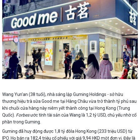
Wang Yun'an (38 tuổi), nhà sáng lập Guming Holdings - sở hữu
thương hiệu trà sữa Good me tại Hàng Châu vừa trở thành tỷ phú sau
khi chuỗi cửa hàng này niêm yết thành công tại Hong Kong (Trung
Quốc).
Forbes
ước tính tài sản của Wang là 1,2 tỷ USD, chủ yếu nhờ cổ
phần trong Guming.
Guming đã huy động được 1,8 tỷ đôla Hong Kong (233 triệu USD) từ
IPO. Họ bán ra 182,4 triệu cổ phiếu với giá 9,94 HKD một đơn vị. Đây là