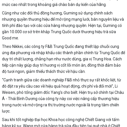
mức cao nhất trong khoảng giá chào bán dự kiến của hãng.
Cũng như các đối thủ đồng hương, Guming sử dụng chính sách
nhượng quyền thương hiệu để mở rộng mạng lưới, bán nguyên liệu và
tính phí đào tạo với các cửa hàng nhượng quyền. Hiện tại, Guming có
gần 10.000 cơ sở trên khắp Trung Quốc dưới thương hiệu trà sữa
Good me.
Theo Nikkei, các công ty F&B Trung Quốc đang thiết lập chuỗi cung
ứng địa phương và nhập khẩu các thành phần chính từ Trung Quốc để
duy trì chất lượng, chẳng hạn như nước dùng, gia vị Trung Hoa. Cách
tiếp cận này giúp duy trì hương vị cốt lõi món ăn, đồng thời đảm bảo
độ tươi ngon, giảm thiểu thách thức về hậu cần.
“Cạnh tranh giữa các doanh nghiệp F&B nhỏ thực sự rất khốc liệt, từ
đó đặt ra yêu cầu cao về hiệu quả hoạt động, chi phí và đổi mới”, Li
Weisen, phó tổng giám đốc Yang's cho biết. Hiện trụ sở chính tại Châu
Á - Thái Bình Dương của công ty này coi việc nâng cấp thương hiệu
trong nước và mở rộng ra thị trường nước ngoài là trọng tâm chiến
lược.
Sau khi tốt nghiệp Đại học Khoa học công nghệ Chiết Giang với tấm
bằng kỹ sư, Wang mở cửa hàng trà sữa đầu tiên tại quê nhà ở Chiết