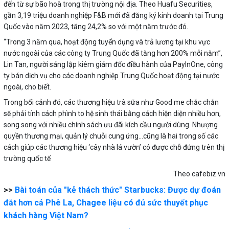
đến từ sự bão hoà trong thị trường nội địa. Theo Huafu Securities,
gần 3,19 triệu doanh nghiệp F&B mới đã đăng ký kinh doanh tại Trung
Quốc vào năm 2023, tăng 24,2% so với một năm trước đó.
“Trong 3 năm qua, hoạt động tuyển dụng và trả lương tại khu vực
nước ngoài của các công ty Trung Quốc đã tăng hơn 200% mỗi năm”,
Lin Tan, người sáng lập kiêm giám đốc điều hành của PayInOne, công
ty bán dịch vụ cho các doanh nghiệp Trung Quốc hoạt động tại nước
ngoài, cho biết.
Trong bối cảnh đó, các thương hiệu trà sữa như Good me chắc chắn
sẽ phải tính cách phình to hệ sinh thái bằng cách hiện diện nhiều hơn,
song song với nhiều chính sách ưu đãi kích cầu người dùng. Nhượng
quyền thương mại, quản lý chuỗi cung ứng…cũng là hai trong số các
cách giúp các thương hiệu ‘cây nhà lá vườn’ có được chỗ đứng trên thị
trường quốc tế
Theo cafebiz.vn
>>
Bài toán của "kẻ thách thức" Starbucks: Được dự đoán
đắt hơn cả Phê La, Chagee liệu có đủ sức thuyết phục
khách hàng Việt Nam?