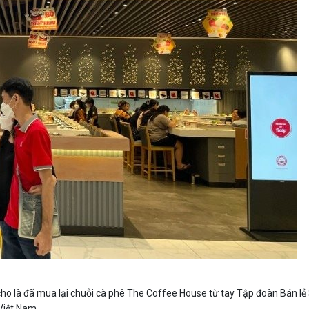
 cho là đã mua lại chuỗi cà phê The Coffee House từ tay Tập đoàn Bán 
Việt Nam.