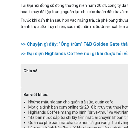
Tại Đại hội đồng cổ đông thường niên năm 2024, công ty đã 
hoạch này để tập trung nguồn lực cho các dự án đầu tư và m
Trước khi dấn thân sâu hơn vào mảng trà, cà phê bằng thươ
tranh trực tiếp. Tuy nhiên, sau một năm rưỡi, Universal Tea c
>>
Chuyện gì đây: "Ông trùm" F&B Golden Gate t
>>
Đại diện Highlands Coffee nói gì khi được hỏi v
Chia sẻ:
Bài viết khác:
Những mẫu slogan cho quán trà sữa, quán cafe
Một gia đình bán cơm online từ 2018 bị truy thu thuế hơn
Highlands Coffee mang mô hình "drive-thru" về Việt Nam
"Bà bán nước sắp tới chỉ lấy tiền mặt, ai chuyển khoản t
Quán cà phê bán matcha cao hơn cả giá vàng: 1 chỉ vàn
Làm sao tránh bẫy “lùa gà” khi nhượng quyền kinh doanh