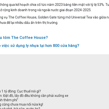
thông qua kế hoạch chia cổ tức năm 2023 bằng tiền mặt với tỷ lệ 53%. T
ở rộng kinh doanh trong và ngoài nước giai đoạn 2024-2025.
ng vụ The Coffee House, Golden Gate từng mở Universal Tea vào giữa nă
hưa để lại nhiều dấu ấn trên thị trường.
hâu tóm The Coffee House?
ề việc sử dụng ly nhựa tại hơn 800 cửa hàng?
 1 tỷ đồng: Cục thuế nói gì?
: Đặt đồ, lấy đồ đều không cần phải xuống xe
ính thêm phí"
g cũng chưa mua nổi nửa kg!
 cà phê, trà sữa, quán ăn?