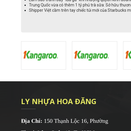
Trung Quốc vừa có thêm 1 tỷ phú trà sữa: Sở hữu thương
Shipper Việt cầm trên tay chiếc túi mới của Starbucks mà
LY NHỰA HOA ĐĂNG
Địa Chỉ:
150 Thạnh Lộc 16, Phường