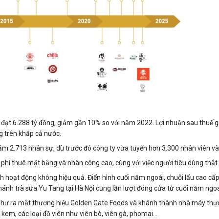
ạt 6.288 tỷ đồng, giảm gần 10% so với năm 2022. Lợi nhuận sau thuế g
 trên khắp cả nước.
iảm 2.713 nhân sự, dù trước đó công ty vừa tuyển hơn 3.300 nhân viên 
phí thuê mặt bằng và nhân công cao, cùng với việc người tiêu dùng thắt c
 hoạt động không hiệu quả. Điển hình cuối năm ngoái, chuỗi lẩu cao cấ
ánh trà sữa Yu Tang tại Hà Nội cũng lần lượt đóng cửa từ cuối năm ngoá
 như ra mắt thương hiệu Golden Gate Foods và khánh thành nhà máy thực
em, các loại đồ viên như viên bò, viên gà, phomai...