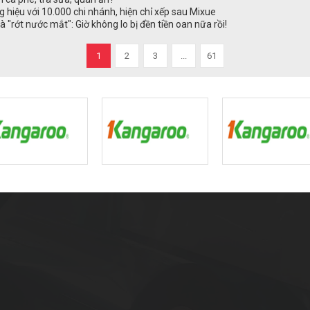
 hiệu với 10.000 chi nhánh, hiện chỉ xếp sau Mixue
 "rớt nước mắt": Giờ không lo bị đền tiền oan nữa rồi!
1
2
3
...
61