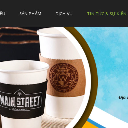
IỆU
SẢN PHẨM
DỊCH VỤ
TIN TỨC & SỰ KIỆN