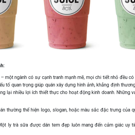
h:
a – một ngành có sự cạnh tranh mạnh mẽ, mọi chi tiết nhỏ đều có 
yếu tố quan trọng giúp quán xây dựng hình ảnh, khẳng định thương
 lại nhiều lợi ích thiết thực cho hoạt động kinh doanh. Những va
n thường thể hiện logo, slogan, hoặc màu sắc đặc trưng của qu
ột ly trà sữa được dán tem đẹp luôn mang đến cảm giác uy tín