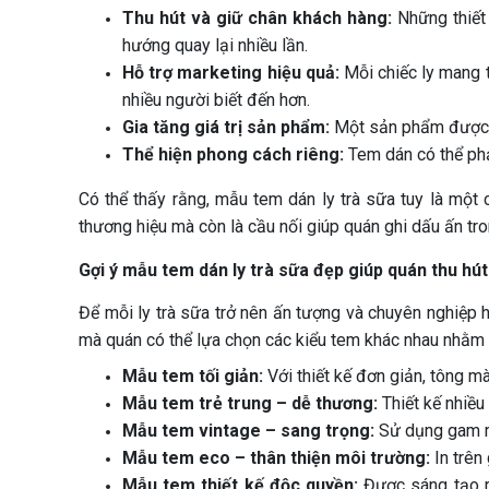
Thu hút và giữ chân khách hàng:
Những thiết
hướng quay lại nhiều lần.
Hỗ trợ marketing hiệu quả:
Mỗi chiếc ly mang 
nhiều người biết đến hơn.
Gia tăng giá trị sản phẩm:
Một sản phẩm được ch
Thể hiện phong cách riêng:
Tem dán có thể phản
Có thể thấy rằng, mẫu tem dán ly trà sữa tuy là một 
thương hiệu mà còn là cầu nối giúp quán ghi dấu ấn tro
Gợi ý mẫu tem dán ly trà sữa đẹp giúp quán thu hú
Để mỗi ly trà sữa trở nên ấn tượng và chuyên nghiệp 
mà quán có thể lựa chọn các kiểu tem khác nhau nhằm 
Mẫu tem tối giản:
Với thiết kế đơn giản, tông mà
Mẫu tem trẻ trung – dễ thương:
Thiết kế nhiều
Mẫu tem vintage – sang trọng:
Sử dụng gam mà
Mẫu tem eco – thân thiện môi trường:
In trên 
Mẫu tem thiết kế độc quyền:
Được sáng tạo ri