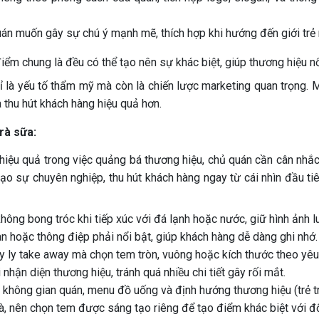
án muốn gây sự chú ý mạnh mẽ, thích hợp khi hướng đến giới trẻ
iểm chung là đều có thể tạo nên sự khác biệt, giúp thương hiệu n
chỉ là yếu tố thẩm mỹ mà còn là chiến lược marketing quan trọng.
 thu hút khách hàng hiệu quả hơn.
rà sữa:
ệu quả trong việc quảng bá thương hiệu, chủ quán cần cân nhắc
ạo sự chuyên nghiệp, thu hút khách hàng ngay từ cái nhìn đầu ti
ng bong tróc khi tiếp xúc với đá lạnh hoặc nước, giữ hình ảnh lu
n hoặc thông điệp phải nổi bật, giúp khách hàng dễ dàng ghi nhớ.
ay ly take away mà chọn tem tròn, vuông hoặc kích thước theo yê
hận diện thương hiệu, tránh quá nhiều chi tiết gây rối mắt.
hông gian quán, menu đồ uống và định hướng thương hiệu (trẻ trun
à, nên chọn tem được sáng tạo riêng để tạo điểm khác biệt với đố