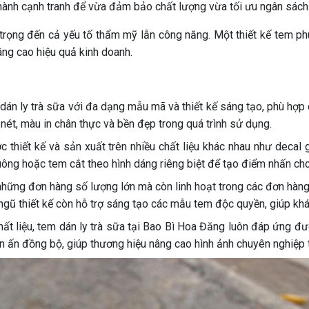
 thành cạnh tranh để vừa đảm bảo chất lượng vừa tối ưu ngân sách
ú trọng đến cả yếu tố thẩm mỹ lẫn công năng. Một thiết kế tem ph
ng cao hiệu quả kinh doanh.
án ly trà sữa với đa dạng mẫu mã và thiết kế sáng tạo, phù hợp 
nét, màu in chân thực và bền đẹp trong quá trình sử dụng.
thiết kế và sản xuất trên nhiều chất liệu khác nhau như decal gi
vuông hoặc tem cắt theo hình dáng riêng biệt để tạo điểm nhấn ch
những đơn hàng số lượng lớn mà còn linh hoạt trong các đơn hàng 
 ngũ thiết kế còn hỗ trợ sáng tạo các mẫu tem độc quyền, giúp k
hất liệu, tem dán ly trà sữa tại Bao Bì Hoa Đăng luôn đáp ứng đượ
ấn đồng bộ, giúp thương hiệu nâng cao hình ảnh chuyên nghiệp thô