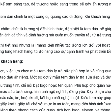
 kế tem sáng tạo, dễ thương hoặc sang trọng sẽ gây ấn tượng m
tem dán chính là một công cụ quảng cáo di động. Khi khách hàng
ăm chút từ hương vị đến hình thức, đặc biệt là tem dán, sẽ giúp
 ánh cá tính và định hướng mà quán muốn truyền tải, từ trẻ trung,
chi tiết nhỏ nhưng lại mang đến nhiều tác động lớn đối với hoạ
ng lòng khách hàng, từ đó nâng cao sự cạnh tranh và phát triển b
t khách hàng:
hơn, việc lựa chọn mẫu tem dán ly trà sữa phù hợp là vô cùng qu
tạo dấu ấn riêng. Một số gợi ý mẫu tem dán ly trà sữa đẹp và đư
u trung tính, chỉ nổi bật logo hoặc tên quán. Phù hợp cho quán hướ
 màu sắc tươi sáng, hình ảnh ngộ nghĩnh, đáng yêu. Đây là lựa chọ
u nâu, be, hoặc kraft, kết hợp chữ nghệ thuật. Kiểu tem này giú
giấy kraft, giấy tái chế với mực in an toàn, mang đến hình ảnh “xa
êng theo phong cách của quán, tích hợp logo, slogan, và thông 