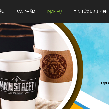
IỆU
SẢN PHẨM
DỊCH VỤ
TIN TỨC & SỰ KIỆN