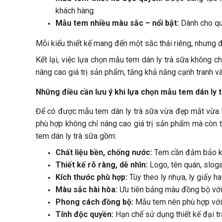
khách hàng.
Mẫu tem nhiều màu sắc – nổi bật:
Dành cho qu
Mỗi kiểu thiết kế mang đến một sắc thái riêng, nhưng đ
Kết lại, việc lựa chọn mẫu tem dán ly trà sữa không 
nâng cao giá trị sản phẩm, tăng khả năng cạnh tranh và
Những điều cần lưu ý khi lựa chọn mẫu tem dán ly t
Để có được mẫu tem dán ly trà sữa vừa đẹp mắt vừa hi
phù hợp không chỉ nâng cao giá trị sản phẩm mà còn t
tem dán ly trà sữa gồm:
Chất liệu bền, chống nước:
Tem cần đảm bảo khô
Thiết kế rõ ràng, dễ nhìn:
Logo, tên quán, sloga
Kích thước phù hợp:
Tùy theo ly nhựa, ly giấy h
Màu sắc hài hòa:
Ưu tiên bảng màu đồng bộ với n
Phong cách đồng bộ:
Mẫu tem nên phù hợp với k
Tính độc quyền:
Hạn chế sử dụng thiết kế đại tr