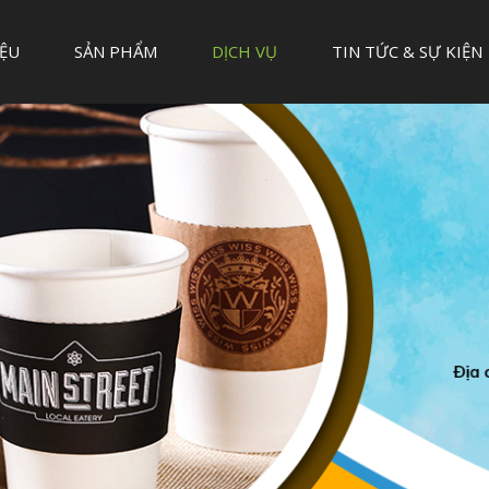
IỆU
SẢN PHẨM
DỊCH VỤ
TIN TỨC & SỰ KIỆN