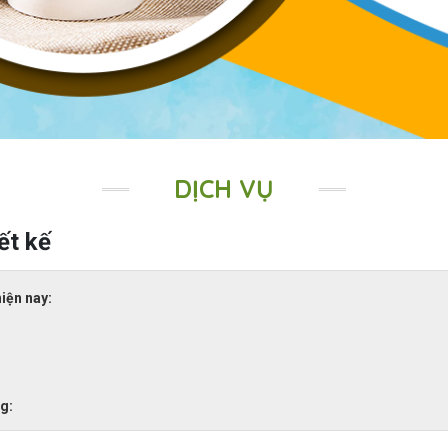
DỊCH VỤ
iết kế
hiện nay:
ng: