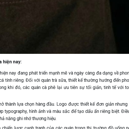
a hiện nay:
a hiện nay đang phát triển mạnh mẽ và ngày càng đa dạng về phong
á tính riêng. Đối với quán trà sữa, thiết kế thường hướng đến pho
ong khi đó, các quán cà phê lại ưu tiên sự tối giản, tinh tế với
rở thành lựa chọn hàng đầu. Logo được thiết kế đơn giản nhưng nổ
ợp typography, hình ảnh và màu sắc để tạo dấu ấn riêng biệt. Điều
hả năng ghi nhớ thương hiệu.
ện chiến lược cạnh tranh của các quán trong thị trường đồ uốn