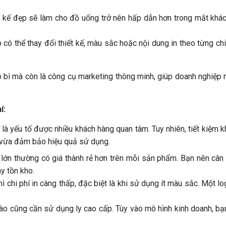
t kế đẹp sẽ làm cho đồ uống trở nên hấp dẫn hơn trong mắt khá
có thể thay đổi thiết kế, màu sắc hoặc nội dung in theo từng ch
o bì mà còn là công cụ marketing thông minh, giúp doanh nghiệp nâ
í:
phí là yếu tố được nhiều khách hàng quan tâm. Tuy nhiên, tiết kiệm
h vừa đảm bảo hiệu quả sử dụng.
 lớn thường có giá thành rẻ hơn trên mỗi sản phẩm. Bạn nên cân
ây tồn kho.
ì chi phí in càng thấp, đặc biệt là khi sử dụng ít màu sắc. Một l
o cũng cần sử dụng ly cao cấp. Tùy vào mô hình kinh doanh, bạn 