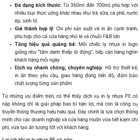
Đa dạng kích thước:
Từ 360ml đến 700ml, phù hợp với
nhiều loại thức uống khác nhau như trà sữa, cà phê, nước
ép, sinh tố.
Giá thành hợp lý:
Chi phí sản xuất và in ấn cạnh tranh,
phù hợp cho cả cửa hàng nhỏ lẻ và chuỗi F&B lớn.
Tăng hiệu quả quảng bá:
Mỗi chiếc ly nhựa in logo
giống như “tấm danh thiếp di động”, tiếp cận hàng nghìn
khách hàng mỗi ngày.
Dịch vụ nhanh chóng, chuyên nghiệp:
Hỗ trợ thiết kế,
in ấn theo yêu cầu, giao hàng đúng tiến độ, đảm bảo
chất lượng từng sản phẩm.
Từ những ưu điểm trên, có thể thấy dịch vụ in ly nhựa PE có
nắp không chỉ là giải pháp bao bì tiện lợi, mà còn là công cụ
truyền thông thương hiệu hiệu quả. Đây chính là lựa chọn thông
minh cho các doanh nghiệp và cửa hàng muốn vừa tiết kiệm chi
phí, vừa tạo ấn tượng tốt với khách hàng.
Lợi ích khi in ly nhựa PE có nắp: