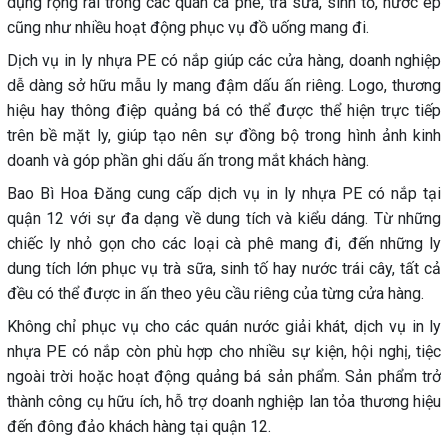
dụng rộng rãi trong các quán cà phê, trà sữa, sinh tố, nước ép
cũng như nhiều hoạt động phục vụ đồ uống mang đi.
Dịch vụ in ly nhựa PE có nắp giúp các cửa hàng, doanh nghiệp
dễ dàng sở hữu mẫu ly mang đậm dấu ấn riêng. Logo, thương
hiệu hay thông điệp quảng bá có thể được thể hiện trực tiếp
trên bề mặt ly, giúp tạo nên sự đồng bộ trong hình ảnh kinh
doanh và góp phần ghi dấu ấn trong mắt khách hàng.
Bao Bì Hoa Đăng cung cấp dịch vụ in ly nhựa PE có nắp tại
quận 12 với sự đa dạng về dung tích và kiểu dáng. Từ những
chiếc ly nhỏ gọn cho các loại cà phê mang đi, đến những ly
dung tích lớn phục vụ trà sữa, sinh tố hay nước trái cây, tất cả
đều có thể được in ấn theo yêu cầu riêng của từng cửa hàng.
Không chỉ phục vụ cho các quán nước giải khát, dịch vụ in ly
nhựa PE có nắp còn phù hợp cho nhiều sự kiện, hội nghị, tiệc
ngoài trời hoặc hoạt động quảng bá sản phẩm. Sản phẩm trở
thành công cụ hữu ích, hỗ trợ doanh nghiệp lan tỏa thương hiệu
đến đông đảo khách hàng tại quận 12.