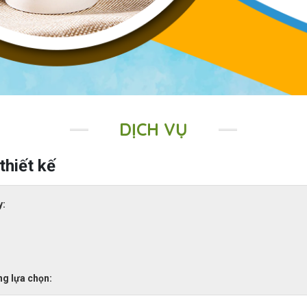
DỊCH VỤ
thiết kế
y:
ng lựa chọn: