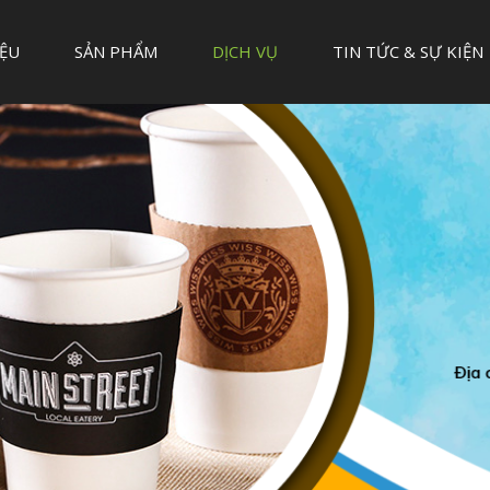
IỆU
SẢN PHẨM
DỊCH VỤ
TIN TỨC & SỰ KIỆN