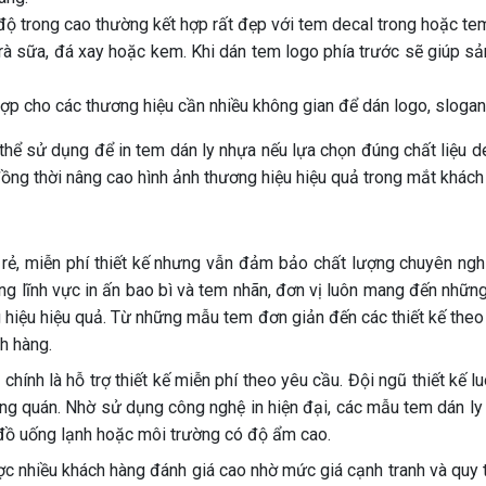
 trong cao thường kết hợp rất đẹp với tem decal trong hoặc tem t
rà sữa, đá xay hoặc kem. Khi dán tem logo phía trước sẽ giúp sả
ợp cho các thương hiệu cần nhiều không gian để dán logo, slogan
 thể sử dụng để in tem dán ly nhựa nếu lựa chọn đúng chất liệu 
ồng thời nâng cao hình ảnh thương hiệu hiệu quả trong mắt khách
 rẻ, miễn phí thiết kế nhưng vẫn đảm bảo chất lượng chuyên ng
ong lĩnh vực in ấn bao bì và tem nhãn, đơn vị luôn mang đến nhữ
 hiệu hiệu quả. Từ những mẫu tem đơn giản đến các thiết kế theo
h hàng.
hính là hỗ trợ thiết kế miễn phí theo yêu cầu. Đội ngũ thiết kế
ng quán. Nhờ sử dụng công nghệ in hiện đại, các mẫu tem dán ly
 đồ uống lạnh hoặc môi trường có độ ẩm cao.
nhiều khách hàng đánh giá cao nhờ mức giá cạnh tranh và quy trì