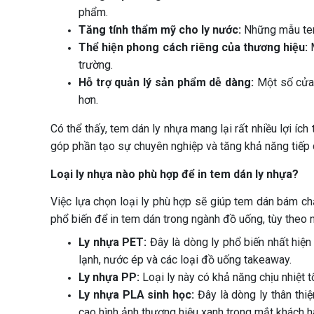
phẩm.
Tăng tính thẩm mỹ cho ly nước:
Những mẫu tem 
Thể hiện phong cách riêng của thương hiệu:
M
trường.
Hỗ trợ quản lý sản phẩm dễ dàng:
Một số cửa 
hơn.
Có thể thấy, tem dán ly nhựa mang lại rất nhiều lợi í
góp phần tạo sự chuyên nghiệp và tăng khả năng tiếp c
Loại ly nhựa nào phù hợp để in tem dán ly nhựa?
Việc lựa chọn loại ly phù hợp sẽ giúp tem dán bám ch
phổ biến để in tem dán trong ngành đồ uống, tùy theo
Ly nhựa PET:
Đây là dòng ly phổ biến nhất hiện
lạnh, nước ép và các loại đồ uống takeaway.
Ly nhựa PP:
Loại ly này có khả năng chịu nhiệt 
Ly nhựa PLA sinh học:
Đây là dòng ly thân thi
cao hình ảnh thương hiệu xanh trong mắt khách h