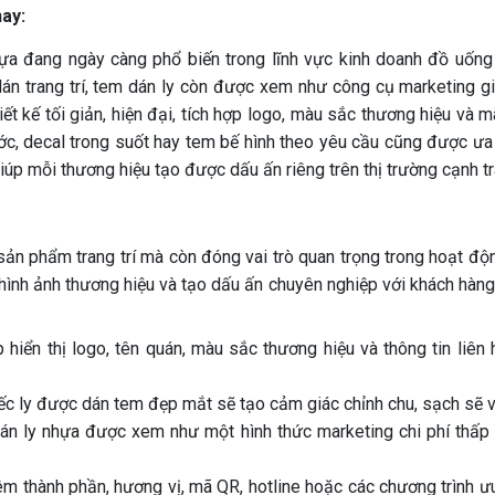
nay:
ựa đang ngày càng phổ biến trong lĩnh vực kinh doanh đồ uống 
án trang trí, tem dán ly còn được xem như công cụ marketing gi
ết kế tối giản, hiện đại, tích hợp logo, màu sắc thương hiệu và
ớc, decal trong suốt hay tem bế hình theo yêu cầu cũng được ư
iúp mỗi thương hiệu tạo được dấu ấn riêng trên thị trường cạnh tr
sản phẩm trang trí mà còn đóng vai trò quan trọng trong hoạt đ
ình ảnh thương hiệu và tạo dấu ấn chuyên nghiệp với khách hàng.
hiển thị logo, tên quán, màu sắc thương hiệu và thông tin liên
c ly được dán tem đẹp mắt sẽ tạo cảm giác chỉnh chu, sạch sẽ v
n ly nhựa được xem như một hình thức marketing chi phí thấp n
m thành phần, hương vị, mã QR, hotline hoặc các chương trình ưu