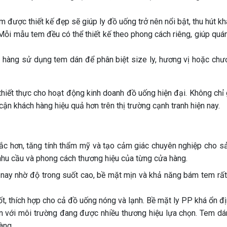
được thiết kế đẹp sẽ giúp ly đồ uống trở nên nổi bật, thu hút kh
ỗi mẫu tem đều có thể thiết kế theo phong cách riêng, giúp quán 
hàng sử dụng tem dán để phân biệt size ly, hương vị hoặc chương
ch thiết thực cho hoạt động kinh doanh đồ uống hiện đại. Không ch
ận khách hàng hiệu quả hơn trên thị trường cạnh tranh hiện nay.
ắc hơn, tăng tính thẩm mỹ và tạo cảm giác chuyên nghiệp cho s
 nhu cầu và phong cách thương hiệu của từng cửa hàng.
 nay nhờ độ trong suốt cao, bề mặt mịn và khả năng bám tem rấ
tốt, thích hợp cho cả đồ uống nóng và lạnh. Bề mặt ly PP khá ổn 
ện với môi trường đang được nhiều thương hiệu lựa chọn. Tem d
àng.