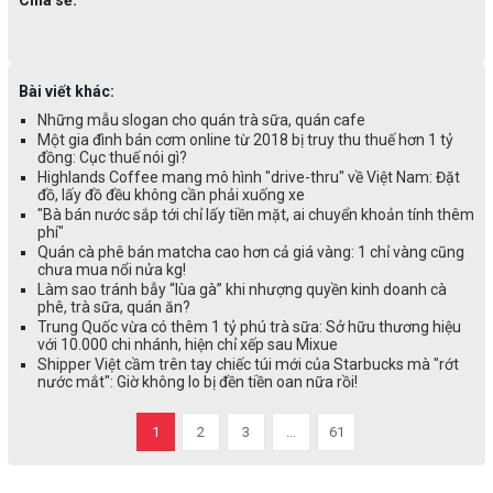
Chia sẻ:
Bài viết khác:
Những mẫu slogan cho quán trà sữa, quán cafe
Một gia đình bán cơm online từ 2018 bị truy thu thuế hơn 1 tỷ
đồng: Cục thuế nói gì?
Highlands Coffee mang mô hình "drive-thru" về Việt Nam: Đặt
đồ, lấy đồ đều không cần phải xuống xe
"Bà bán nước sắp tới chỉ lấy tiền mặt, ai chuyển khoản tính thêm
phí"
Quán cà phê bán matcha cao hơn cả giá vàng: 1 chỉ vàng cũng
chưa mua nổi nửa kg!
Làm sao tránh bẫy “lùa gà” khi nhượng quyền kinh doanh cà
phê, trà sữa, quán ăn?
Trung Quốc vừa có thêm 1 tỷ phú trà sữa: Sở hữu thương hiệu
với 10.000 chi nhánh, hiện chỉ xếp sau Mixue
Shipper Việt cầm trên tay chiếc túi mới của Starbucks mà "rớt
nước mắt": Giờ không lo bị đền tiền oan nữa rồi!
1
2
3
...
61