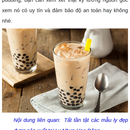
pudding, bạn cần xem xét thật kỹ lưỡng nguồn gốc
xem nó có uy tín và đảm bảo độ an toàn hay không
nhé.
Nội dung liên quan:
Tất tần tật các mẫu ly đẹp