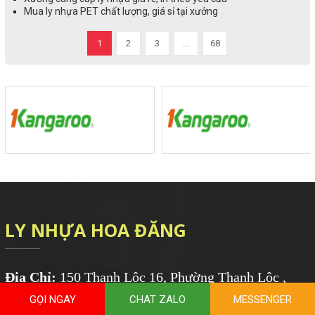
Mua ly nhựa PET chất lượng, giá sỉ tại xưởng
1
2
3
...
68
LY NHỰA HOA ĐĂNG
Địa Chỉ:
150 Thạnh Lộc 16, Phường Thạnh Lộc ,
GỌI NGAY
CHAT ZALO
MESSENGER
Quận 12, Tp.HCM