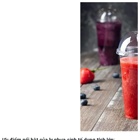
Ưu điểm nổi bật của ly nhựa sinh tố dung tích lớn: