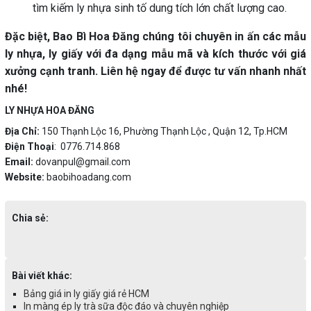
tìm kiếm ly nhựa sinh tố dung tích lớn chất lượng cao.
Đặc biệt, Bao Bì Hoa Đăng chúng tôi chuyên in ấn các mẫu
ly nhựa, ly giấy với đa dạng mẫu mã và kích thước với giá
xưởng cạnh tranh. Liên hệ ngay để được tư vấn nhanh nhất
nhé!
LY NHỰA HOA ĐĂNG
Địa Chỉ:
150 Thạnh Lộc 16, Phường Thạnh Lộc , Quận 12, Tp.HCM
Điện Thoại
: 0776.714.868
Email:
dovanpul@gmail.com
Website:
baobihoadang.com
Chia sẻ:
Bài viết khác:
Bảng giá in ly giấy giá rẻ HCM
In màng ép ly trà sữa độc đáo và chuyên nghiệp