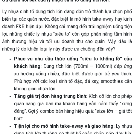
Ly nhựa sinh tố dung tích lớn đang dần trở thành lựa chọn phổ
biến tại các quán nước, đặc biệt là mô hình take-away hay kinh
doanh F&B hiện đại. Không chỉ mang đến trải nghiệm uống tiện
lợi, những chiếc ly nhựa “siêu to” còn góp phần nâng tầm hình
ảnh thương hiệu và tối ưu doanh thu cho quán. Vậy đâu là
những lý do khiến loại ly này được ưa chuộng đến vậy?
Phục vụ nhu cầu thức uống “siêu to khổng lồ” của
khách hàng:
Dung tích lớn (700ml – 1000ml) đáp ứng
xu hướng uống nhiều, đặc biệt được giới trẻ yêu thích.
Phù hợp với các loại sinh tố đặc, đá xay, smoothies cần
không gian chứa lớn.
Tăng giá trị đơn hàng trung bình:
Kích cỡ lớn cho phép
quán nâng giá bán mà khách hàng vẫn cảm thấy "xứng
đáng". Gợi ý combo bán hàng hiệu quả: "size lớn – giá tốt
hơn".
Tiện lợi cho mô hình take-away và giao hàng:
Ly nhựa
dung tích lớn thường có thiết kế chắc chắn, nắp đậy kín,