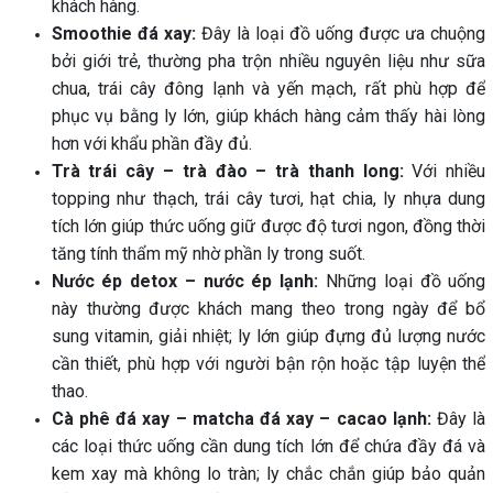
khách hàng.
Smoothie đá xay:
Đây là loại đồ uống được ưa chuộng
bởi giới trẻ, thường pha trộn nhiều nguyên liệu như sữa
chua, trái cây đông lạnh và yến mạch, rất phù hợp để
phục vụ bằng ly lớn, giúp khách hàng cảm thấy hài lòng
hơn với khẩu phần đầy đủ.
Trà trái cây – trà đào – trà thanh long:
Với nhiều
topping như thạch, trái cây tươi, hạt chia, ly nhựa dung
tích lớn giúp thức uống giữ được độ tươi ngon, đồng thời
tăng tính thẩm mỹ nhờ phần ly trong suốt.
Nước ép detox – nước ép lạnh:
Những loại đồ uống
này thường được khách mang theo trong ngày để bổ
sung vitamin, giải nhiệt; ly lớn giúp đựng đủ lượng nước
cần thiết, phù hợp với người bận rộn hoặc tập luyện thể
thao.
Cà phê đá xay – matcha đá xay – cacao lạnh:
Đây là
các loại thức uống cần dung tích lớn để chứa đầy đá và
kem xay mà không lo tràn; ly chắc chắn giúp bảo quản