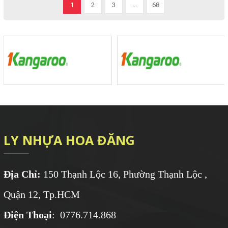
1
2
3
...
68
LY NHỰA HOA ĐĂNG
Địa Chỉ:
150 Thạnh Lộc 16, Phường Thạnh Lộc ,
Quận 12, Tp.HCM
Điện Thoại
: 0776.714.868