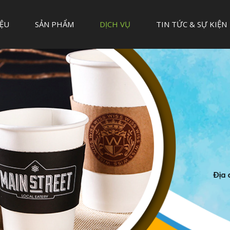
IỆU
SẢN PHẨM
DỊCH VỤ
TIN TỨC & SỰ KIỆN