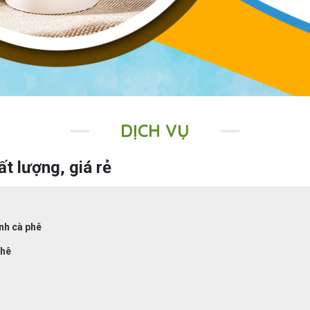
DỊCH VỤ
ất lượng, giá rẻ
nh cà phê
phê