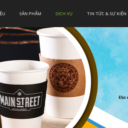
IỆU
SẢN PHẨM
DỊCH VỤ
TIN TỨC & SỰ KIỆN