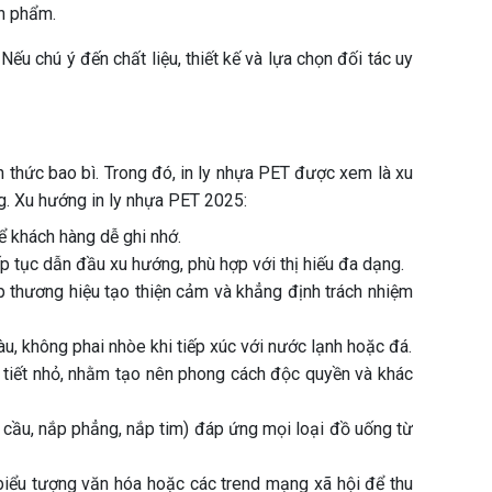
ản phẩm.
ếu chú ý đến chất liệu, thiết kế và lựa chọn đối tác uy
thức bao bì. Trong đó, in ly nhựa PET được xem là xu
g. Xu hướng in ly nhựa PET 2025:
ể khách hàng dễ ghi nhớ.
ếp tục dẫn đầu xu hướng, phù hợp với thị hiếu đa dạng.
úp thương hiệu tạo thiện cảm và khẳng định trách nhiệm
màu, không phai nhòe khi tiếp xúc với nước lạnh hoặc đá.
hi tiết nhỏ, nhằm tạo nên phong cách độc quyền và khác
p cầu, nắp phẳng, nắp tim) đáp ứng mọi loại đồ uống từ
, biểu tượng văn hóa hoặc các trend mạng xã hội để thu