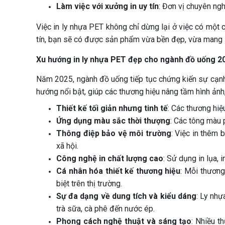
Làm việc với xưởng in uy tín
: Đơn vị chuyên ng
Việc in ly nhựa PET không chỉ dừng lại ở việc có một c
tín, bạn sẽ có được sản phẩm vừa bền đẹp, vừa mang lại
Xu hướng in ly nhựa PET đẹp cho ngành đồ uống 2
Năm 2025, ngành đồ uống tiếp tục chứng kiến sự cạnh
hướng nổi bật, giúp các thương hiệu nâng tầm hình ảnh
Thiết kế tối giản nhưng tinh tế
: Các thương hiệ
Ứng dụng màu sắc thời thượng
: Các tông màu 
Thông điệp bảo vệ môi trường
: Việc in thêm 
xã hội.
Công nghệ in chất lượng cao
: Sử dụng in lụa, 
Cá nhân hóa thiết kế thương hiệu
: Mỗi thương
biệt trên thị trường.
Sự đa dạng về dung tích và kiểu dáng
: Ly nhự
trà sữa, cà phê đến nước ép.
Phong cách nghệ thuật và sáng tạo
: Nhiều t