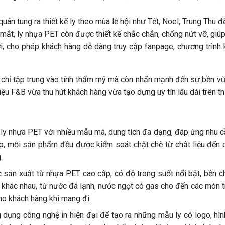
quán tung ra thiết kế ly theo mùa lễ hội như Tết, Noel, Trung Thu 
 mắt, ly nhựa PET còn được thiết kế chắc chắn, chống nứt vỡ, giú
i, cho phép khách hàng dễ dàng truy cập fanpage, chương trìn
chỉ tập trung vào tính thẩm mỹ mà còn nhấn mạnh đến sự bền vữn
ệu F&B vừa thu hút khách hàng vừa tạo dựng uy tín lâu dài trên th
ly nhựa PET với nhiều mẫu mã, dung tích đa dạng, đáp ứng nhu cầ
ệp, mỗi sản phẩm đều được kiểm soát chặt chẽ từ chất liệu đến
.
ản xuất từ nhựa PET cao cấp, có độ trong suốt nổi bật, bền chắ
ng khác nhau, từ nước đá lạnh, nước ngọt có gas cho đến các món t
ho khách hàng khi mang đi.
dụng công nghệ in hiện đại để tạo ra những mẫu ly có logo, hìn