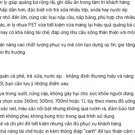
ên ly giúp quảng bá rộng rãi, ghi dấu ấn trong tâm trí khách hàng.
 hấp dẫn hơn, đặc biệt với trà sữa nhiều lớp, soda hay nước ép.
từ nhỏ đến lớn, cùng các loại nắp cầu, nắp bằng, phù hợp cho nhiều
ác, in ly nhựa PET vừa tiết kiệm vừa mang lại hiệu quả quảng bá d
n nay có khả năng tái chế, đáp ứng nhu cầu sống thân thiện với môi
quán nâng cao chất lượng phục vụ mà còn tạo dựng uy tín, gia tăng
n thị trường.
 quán cà phê, trà sữa, nước ép… khẳng định thương hiệu và nâng
ốt, bạn cần lưu ý những điểm sau:
a trong suốt, cứng cáp, không gây hại cho sức khỏe người dùng.
a chọn size 360ml, 500ml, 700ml hoặc 1L tùy theo menu đồ uống
nh sắc nét, màu sắc nổi bật nhưng không quá rườm rà, đảm bảo tín
ảnh không phai, không bong tróc trong quá trình sử dụng.
tế và chi phí để tiết kiệm nhưng vẫn đủ phục vụ khách hàng.
 khả năng tái chế hoặc in kèm thông điệp “xanh” để tạo thiện cảm 