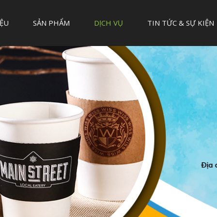
IỆU
SẢN PHẨM
DỊCH VỤ
TIN TỨC & SỰ KIỆN