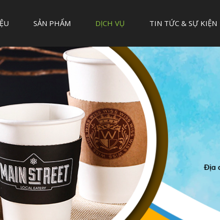
IỆU
SẢN PHẨM
DỊCH VỤ
TIN TỨC & SỰ KIỆN