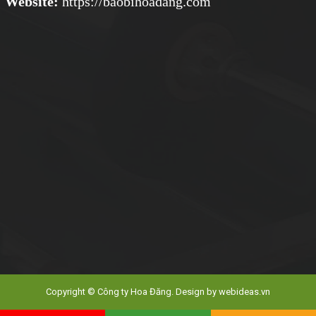
Website:
https://baobihoadang.com
Copyright © Công ty Hoa Đăng. Design by
webideas.vn